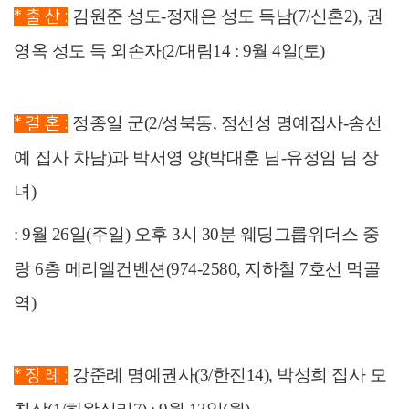
김원준 성도-정재은 성도 득남(7/신혼2), 권
* 출 산 :
영옥 성도 득 외손자(2/대림14 : 9월 4일(토)
정종일 군(2/성북동, 정선성 명예집사-송선
* 결 혼 :
예 집사 차남)과 박서영 양(박대훈 님-유정임 님 장
녀)
: 9월 26일(주일) 오후 3시 30분 웨딩그룹위더스 중
랑 6층 메리엘컨벤션(974-2580, 지하철 7호선 먹골
역)
강준례 명예권사(3/한진14), 박성희 집사 모
* 장 례 :