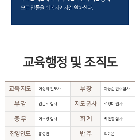
모든 만물을 회복시키시길 원하신다.
교육행정 및 조직도
교육 지도
부 장
이상화 전도사
이동준 안수집사
부 감
지도 권사
엄준식 집사
석경미 권사
총 무
회 계
이소영 집사
박현경 집사
찬양인도
반 주
홍성민
최예은