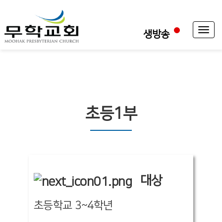
Toggl
생방송
naviga
초등1부
대상
초등학교 3~4학년