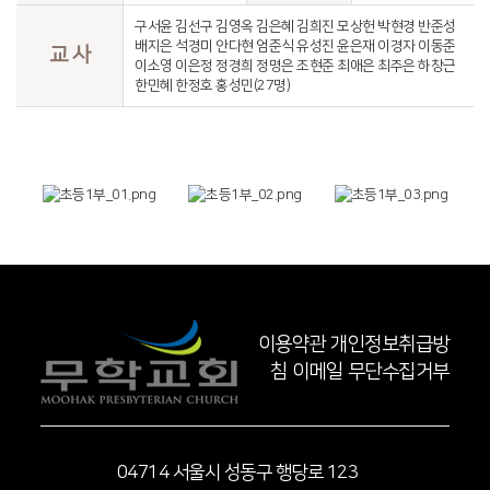
구서윤 김선구 김영옥 김은혜 김희진 모상헌 박현경 반준성
배지은 석경미 안다현 엄준식 유성진 윤은재 이경자 이동준
교 사
이소영 이은정 정경희 정명은 조현준 최애은 최주은 하창근
한민혜 한정호 홍성민(27명)
이용약관
개인정보취급방
침
이메일 무단수집거부
04714 서울시 성동구 행당로 123