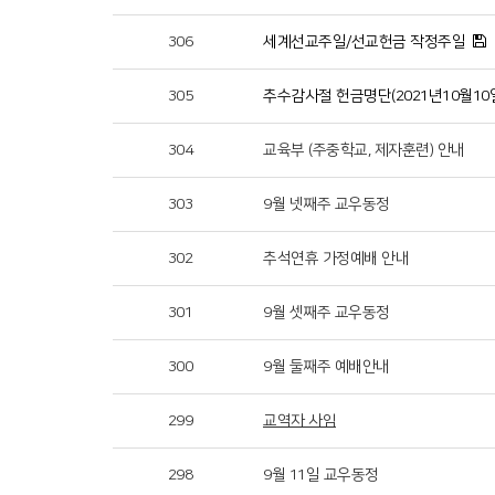
306
세계선교주일/선교헌금 작정주일
305
추수감사절 헌금명단(2021년10월10일
304
교육부 (주중학교, 제자훈련) 안내
303
9월 넷째주 교우동정
302
추석연휴 가정예배 안내
301
9월 셋째주 교우동정
300
9월 둘째주 예배안내
299
교역자 사임
298
9월 11일 교우동정