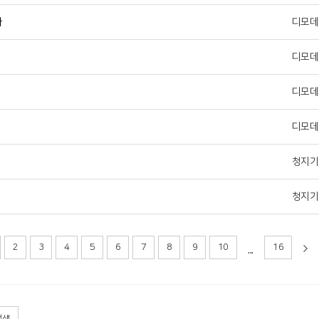
사
디모데
디모데
디모데
디모데
청지기
청지기
...
2
3
4
5
6
7
8
9
10
16
검색