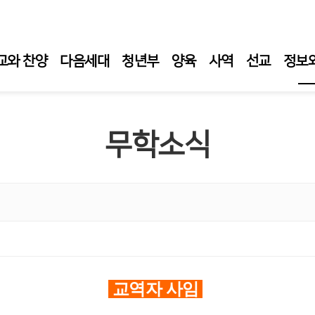
교와 찬양
다음세대
청년부
양육
사역
선교
정보
주보
무학소식
교회
무학
청지
성단
자료
교역자 사임