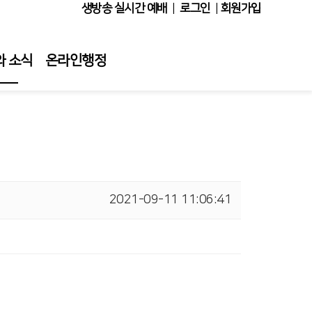
생방송 실시간 예배
|
로그인
|
회원가입
와 소식
온라인행정
보기
앨범
소식
기명단
2021-09-11 11:06:41
 꽃꽂이
실