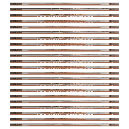
누가복음
요한복음
사도행전
로마서
고린도전서
고린도후서
갈라디아서
에베소서
빌립보서
골로새서
데살로니가전서
데살로니가후서
디모데전서
디모데후서
디도서
빌레몬서
히브리서
야고보서
베드로전서
베드로후서
유다서
요한계시록