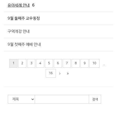
유아세례 안내
6
9월 둘째주 교우동정
구역개강 안내
9월 첫째주 예배 안내
1
2
3
4
5
6
7
8
9
10
...
16
검색