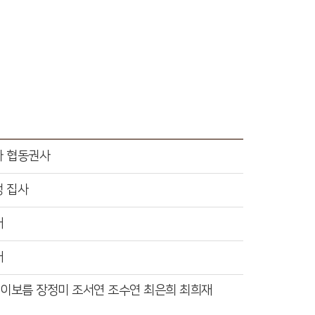
자 협동권사
 집사
재
재
 이보름 장정미 조서연 조수연 최은희 최희재