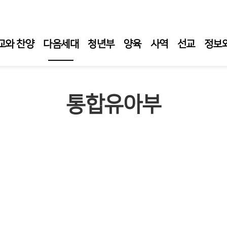
교와 찬양
다음세대
청년부
양육
사역
선교
정보
교육부 소개
통합유아부
교육부 공지
교육부 예배
영.유아.유치부
어린이부
청소년부
교육