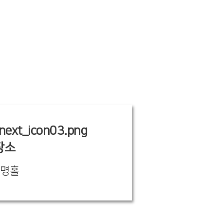
장소
생명홀