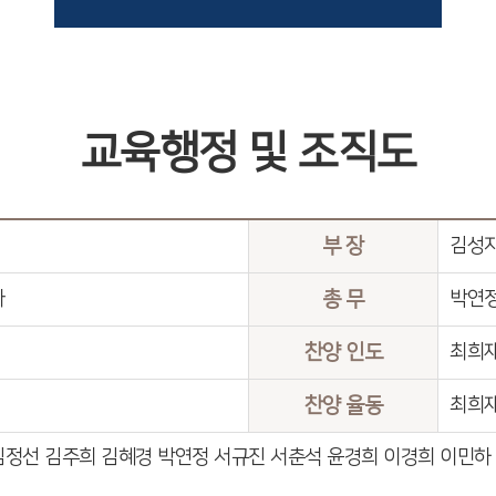
교육행정 및 조직도
부 장
김성
사
총 무
박연정
찬양 인도
최희
찬양 율동
최희
김정선 김주희 김혜경 박연정 서규진 서춘석 윤경희 이경희 이민하