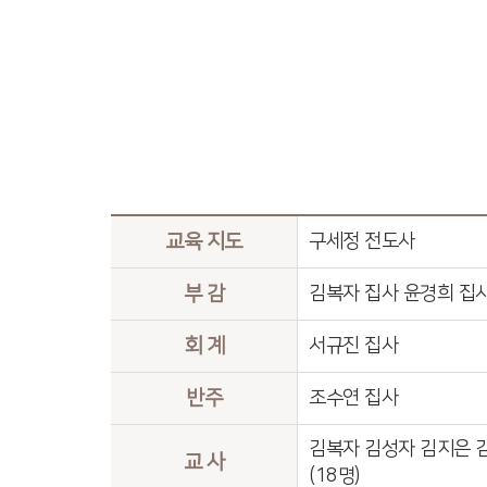
교육 지도
구세정 전도사
부 감
김복자 집사 윤경희 집
회 계
서규진 집사
반주
조수연 집사
김복자 김성자 김지은 
교 사
(18명)