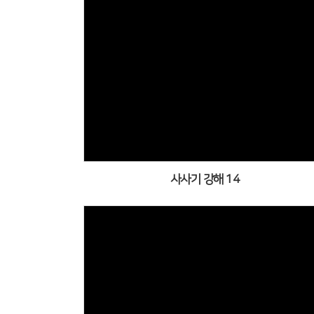
부
준
성
청
특
찬
사사기 강해 14