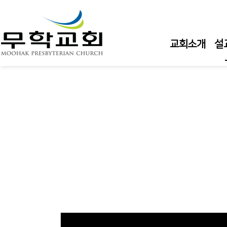
교회소개
설
주
주
주
수
수
큐
담