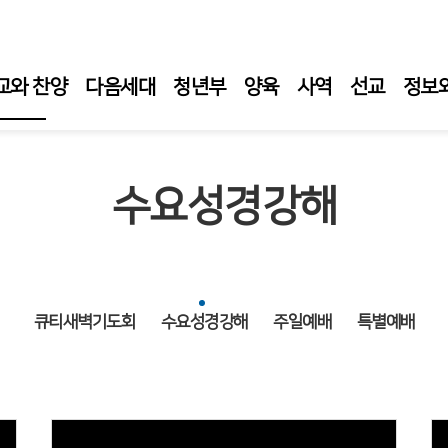
교와 찬양
다음세대
청년부
양육
사역
선교
정보
일 예배
수요성경강해
일 1부 예배
일오후예배
요 성경 강해
큐티새벽기도회
수요성경강해
주일예배
특별예배
요 성령 집회
티 새벽 기도회
임목사 설교