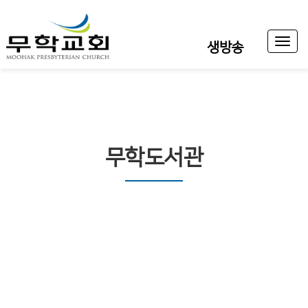
Toggl
생방송
naviga
무학도서관