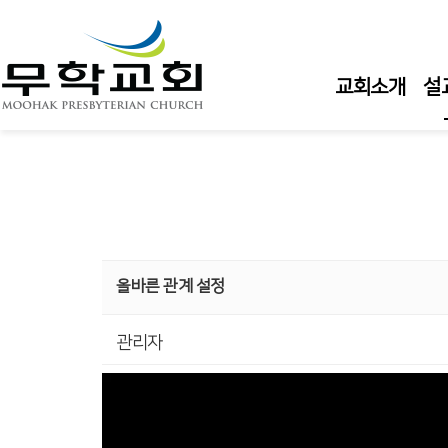
교회소개
설
주
주
주
수
올바른 관계 설정
수
관리자
큐
담