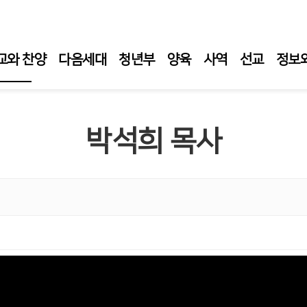
교와 찬양
다음세대
청년부
양육
사역
선교
정보
일 예배
박석희 목사
일 1부 예배
일오후예배
요 성경 강해
요 성령 집회
티 새벽 기도회
임목사 설교