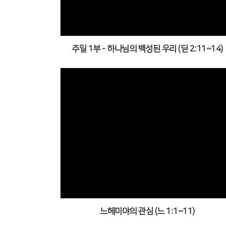
부
준
성
주일 1부 - 하나님의 백성된 우리 (딛 2:11~14)
청
특
찬
Views
느헤미야의 관심 (느 1:1~11)