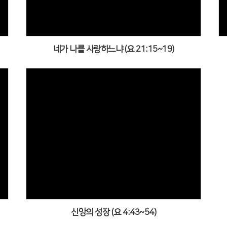
목사 설교
전임목사 설교
경강해
네가 나를 사랑하느냐 (요 21:15~19)
년부 예배
별예배
양대
Views
신앙의 성장 (요 4:43~54)