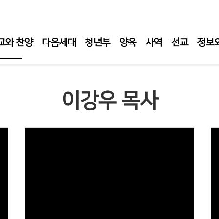
교와 찬양
다음세대
청년부
양육
사역
선교
정보
일 예배
이강우 목사
일 1부 예배
일오후예배
요 성경 강해
요 성령 집회
티 새벽 기도회
임목사 설교
Views