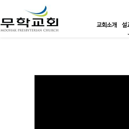
교회소개
설
주
주
주
수
수
큐
담
Views