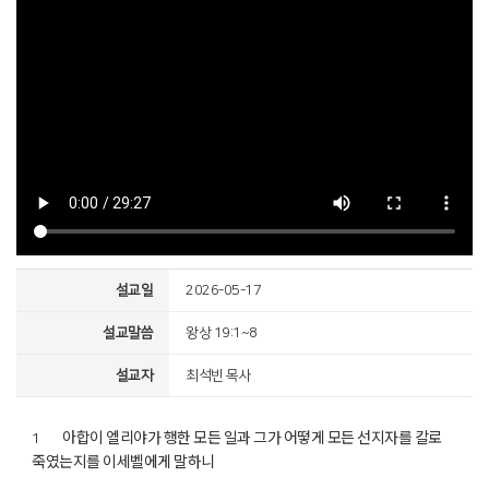
설교일
2026-05-17
설교말씀
왕상 19:1~8
설교자
최석빈 목사
아합이 엘리야가 행한 모든 일과 그가 어떻게 모든 선지자를 칼로
1
죽였는지를 이세벨에게 말하니