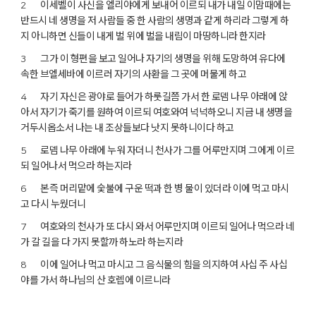
이세벨이 사신을 엘리야에게 보내어 이르되 내가 내일 이맘때에는
2
반드시 네 생명을 저 사람들 중 한 사람의 생명과 같게 하리라 그렇게 하
지 아니하면 신들이 내게 벌 위에 벌을 내림이 마땅하니라 한지라
그가 이 형편을 보고 일어나 자기의 생명을 위해 도망하여 유다에
3
속한 브엘세바에 이르러 자기의 사환을 그 곳에 머물게 하고
자기 자신은 광야로 들어가 하룻길쯤 가서 한 로뎀 나무 아래에 앉
4
아서 자기가 죽기를 원하여 이르되 여호와여 넉넉하오니 지금 내 생명을
거두시옵소서 나는 내 조상들보다 낫지 못하니이다 하고
로뎀 나무 아래에 누워 자더니 천사가 그를 어루만지며 그에게 이르
5
되 일어나서 먹으라 하는지라
본즉 머리맡에 숯불에 구운 떡과 한 병 물이 있더라 이에 먹고 마시
6
고 다시 누웠더니
여호와의 천사가 또 다시 와서 어루만지며 이르되 일어나 먹으라 네
7
가 갈 길을 다 가지 못할까 하노라 하는지라
이에 일어나 먹고 마시고 그 음식물의 힘을 의지하여 사십 주 사십
8
야를 가서 하나님의 산 호렙에 이르니라