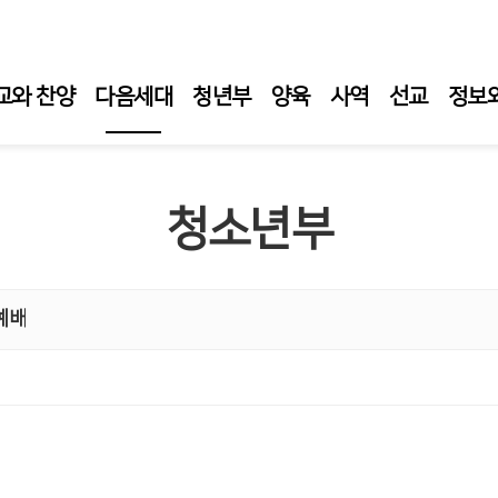
교와 찬양
다음세대
청년부
양육
사역
선교
정보
교육부 소개
청소년부
교육부 공지
교육부 예배
영.유아.유치부
예배
어린이부
청소년부
교육