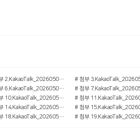
# 첨부 2.KakaoTalk_20260507_161639369_03.jpg
# 첨부 6.KakaoTalk_20260507_161639369_06.jpg
# 첨부 10.KakaoTalk_20260507_161655239_11.jpg
# 첨부 14.KakaoTalk_20260507_161711354_12.jpg
# 첨부 18.KakaoTalk_20260507_161711354_24.jpg