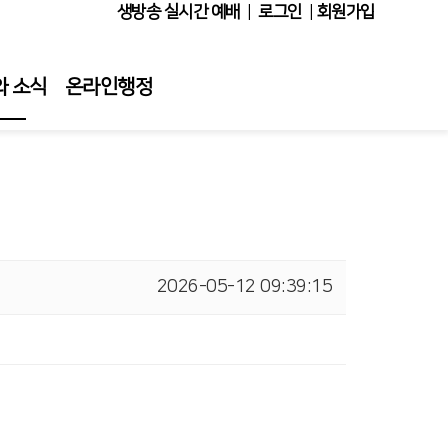
생방송 실시간 예배
|
로그인
|
회원가입
와 소식
온라인행정
보기
앨범
소식
기명단
2026-05-12 09:39:15
 꽃꽂이
실