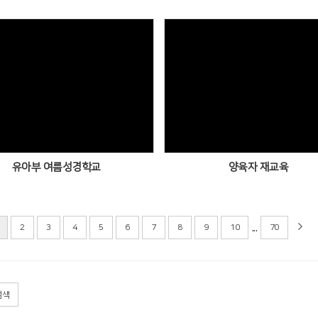
유아부 여름성경학교
양육자 재교육
...
2
3
4
5
6
7
8
9
10
70
검색