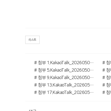
리스트
# 첨부 1.KakaoTalk_20260507_161639369.jpg
# 첨부 5.KakaoTalk_20260507_161639369_05.jpg
# 첨부 9.KakaoTalk_20260507_161639369_29.jpg
# 첨부 13.KakaoTalk_20260507_161711354.jpg
# 첨부 17.KakaoTalk_20260507_161711354_22.jpg