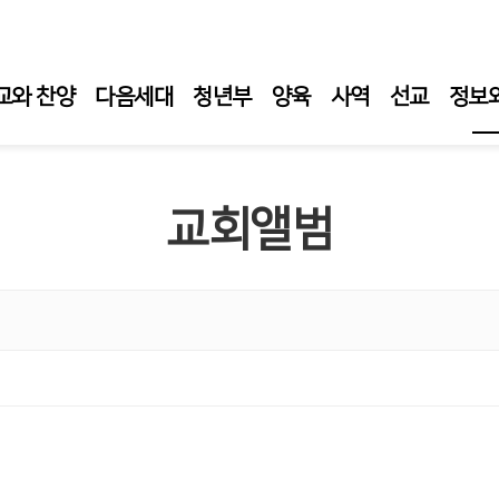
교와 찬양
다음세대
청년부
양육
사역
선교
정보
주보
교회앨범
교회
무학
청지
성단
자료