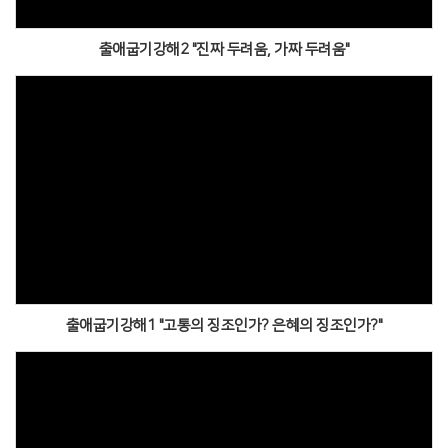
출애굽기강해2 "진짜 두려움, 가짜 두려움"
출애굽기강해1 "고통의 징조인가? 은혜의 징조인가?"