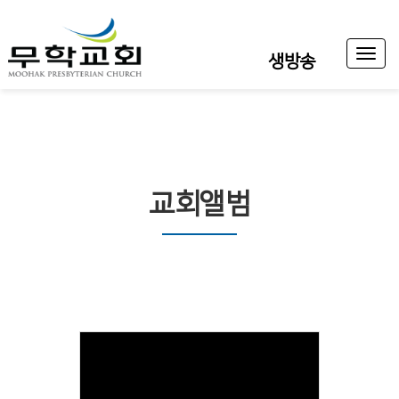
Toggl
생방송
naviga
교회앨범