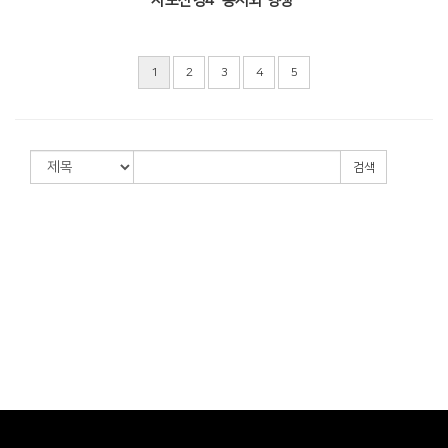
사도신경4 "용서와 영생"
1
2
3
4
5
검색