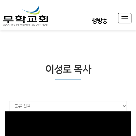
Toggl
생방송
naviga
이성로 목사