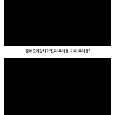
출애굽기강해2 "진짜 두려움, 가짜 두려움"