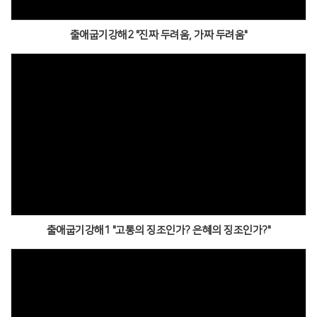
출애굽기강해2 "진짜 두려움, 가짜 두려움"
출애굽기강해1 "고통의 징조인가? 은혜의 징조인가?"