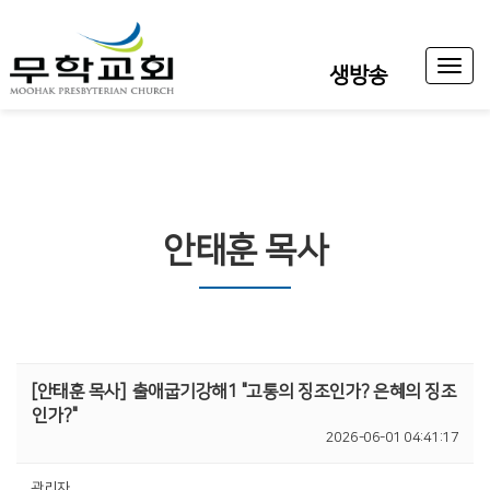
Toggl
생방송
naviga
안태훈 목사
[안태훈 목사]
출애굽기강해1 "고통의 징조인가? 은혜의 징조
인가?"
2026-06-01 04:41:17
관리자