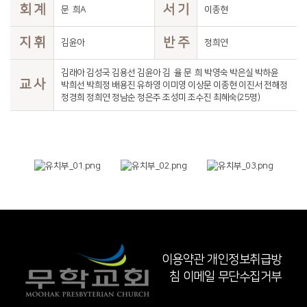
회 계
서 기
문 희A
이종현
지 휘
반 주
김윤아
정희연
김래아 김성국 김용선 김윤아 김 율 문 희 박영숙 박은실 박하윤
교 사
박희선 박희정 배용진 유하영 이미영 이상문 이종현 이진서 전해정
정경희 정희연 정남순 정은주 조성미 조수진 최혜숙(25명)
이용약관
개인정보취급방
침
이메일 무단수집거부