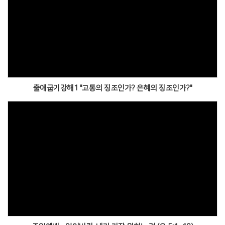
출애굽기강해1 "고통의 징조인가? 은혜의 징조인가?"