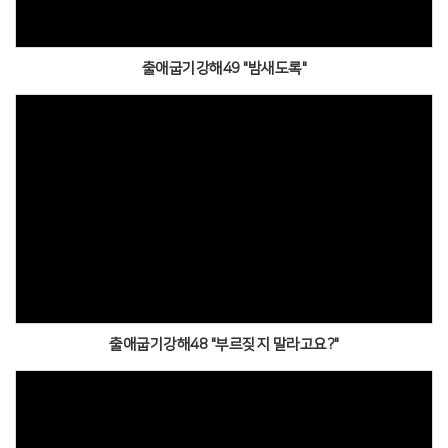
출애굽기강해49 "밤새도록"
출애굽기강해48 "부르짖지 말라고요?"