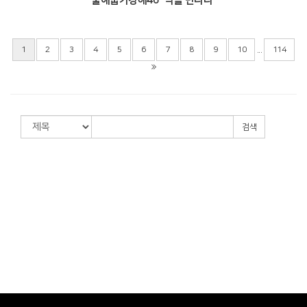
출애굽기강해46 "벽을 만나다"
...
1
2
3
4
5
6
7
8
9
10
114
검색