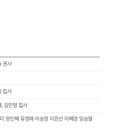
 권사
 집사
, 김민영 집사
영미 양인혜 유정애 이승정 이은선 이혜경 임승열