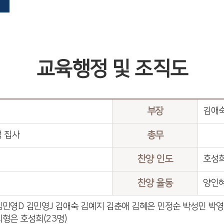
교육행정 및 조직도
부장
김애숙
정 집사
총무
찬양 인도
호성희
찬양 율동
양인혜
김민영D 김민영J 김애숙 김예지 김춘애 김혜은 민정순 박성민 박
형은 호성희(23명)