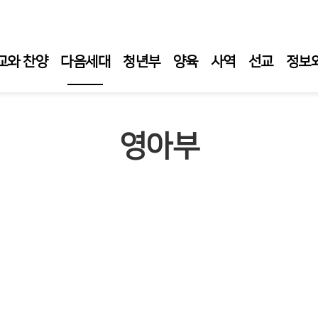
교와 찬양
다음세대
청년부
양육
사역
선교
정보
교육부 소개
영아부
교육부 공지
교육부 예배
영.유아.유치부
어린이부
청소년부
교육