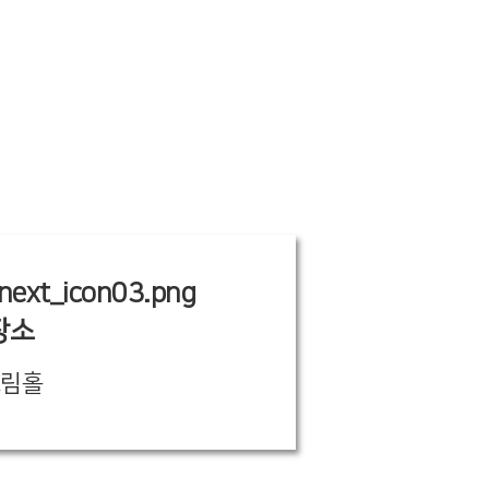
장소
드림홀