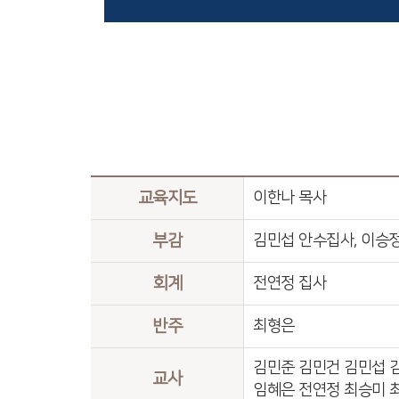
교육지도
이한나 목사
부감
김민섭 안수집사, 이승
회계
전연정 집사
반주
최형은
김민준 김민건 김민섭 
교사
임혜은 전연정 최승미 최