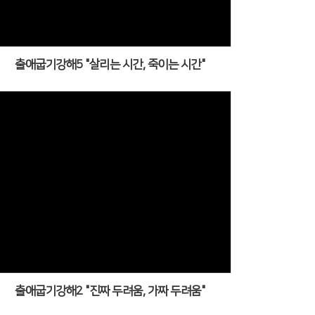
출애굽기강해5 "살리는 시간, 죽이는 시간"
출애굽기강해2 "진짜 두려움, 가짜 두려움"