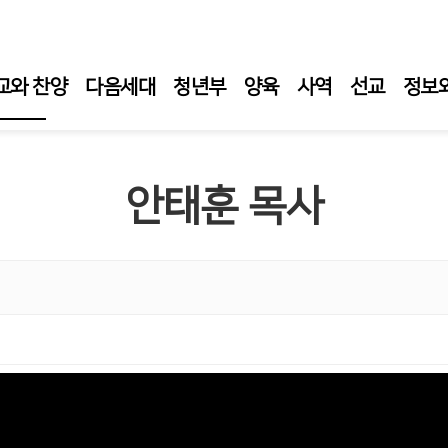
교와 찬양
다음세대
청년부
양육
사역
선교
정보
일 예배
안태훈 목사
일 1부 예배
일오후예배
요 성경 강해
요 성령 집회
티 새벽 기도회
임목사 설교