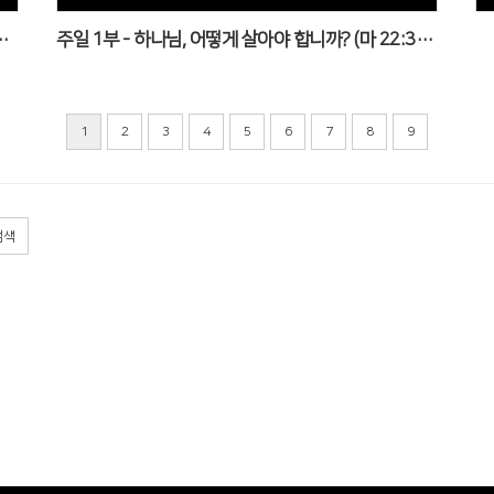
 상황을 주시는 이유 (창 22:1~14)
주일 1부 - 하나님, 어떻게 살아야 합니까? (마 22:35~40)
1
2
3
4
5
6
7
8
9
검색