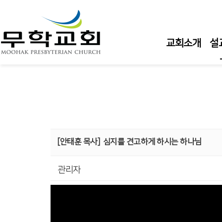
교회소개
설
주
주
주
수
[안태훈 목사]
심지를 견고하게 하시는 하나님
수
관리자
큐
담