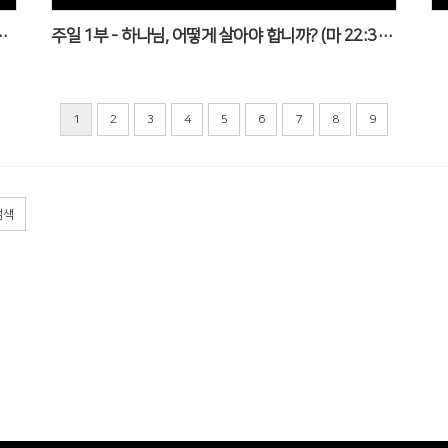
 상황을 주시는 이유 (창 22:1~14)
주일 1부 - 하나님, 어떻게 살아야 합니까? (마 22:35~40)
1
2
3
4
5
6
7
8
9
검색