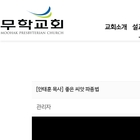
교회소개
설
주
주
주
수
[안태훈 목사]
좋은 씨앗 파종법
수
관리자
큐
담