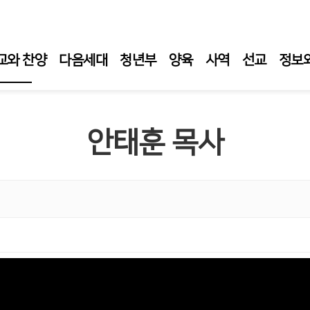
교와 찬양
다음세대
청년부
양육
사역
선교
정보
일 예배
안태훈 목사
일 1부 예배
일오후예배
요 성경 강해
요 성령 집회
티 새벽 기도회
임목사 설교