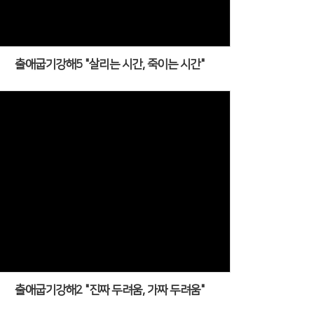
출애굽기강해5 "살리는 시간, 죽이는 시간"
출애굽기강해2 "진짜 두려움, 가짜 두려움"