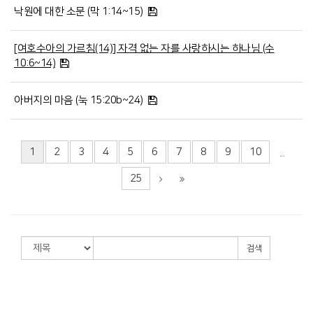
낙원에 대한 소문 (막 1:14~15)
[여호수아의 가르침(14)] 자격 없는 자를 사랑하시는 하나님 (수
10:6~14)
아버지의 마음 (눅 15:20b~24)
1
2
3
4
5
6
7
8
9
10
...
25
검색