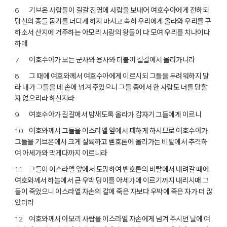
기브온 사람들이 길갈 진영에 사람을 보내어 여호수아에게 전하되
6
당신의 종들 돕기를 더디게 하지 마시고 속히 우리에게 올라와 우리를 구
하소서 산지에 거주하는 아모리 사람의 왕들이 다 모여 우리를 치나이다
하매
여호수아가 모든 군사와 용사와 더불어 길갈에서 올라가니라
7
그 때에 여호와께서 여호수아에게 이르시되 그들을 두려워하지 말
8
라 내가 그들을 네 손에 넘겨 주었으니 그들 중에서 한 사람도 너를 당할
자 없으리라 하신지라
여호수아가 길갈에서 밤새도록 올라가 갑자기 그들에게 이르니
9
여호와께서 그들을 이스라엘 앞에서 패하게 하시므로 여호수아가
10
그들을 기브온에서 크게 살륙하고 벧호론에 올라가는 비탈에서 추격하
여 아세가와 막게다까지 이르니라
그들이 이스라엘 앞에서 도망하여 벧호론의 비탈에서 내려갈 때에
11
여호와께서 하늘에서 큰 우박 덩이를 아세가에 이르기까지 내리시매 그
들이 죽었으니 이스라엘 자손의 칼에 죽은 자보다 우박에 죽은 자가 더 많
았더라
여호와께서 아모리 사람을 이스라엘 자손에게 넘겨 주시던 날에 여
12