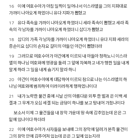
이에 여호수아가 아침 일찍이 일어나서 이스라엘을 그의 지파대로
16
가까이 나아오게 하였더니 유다 지파가 뽑혔고
유다 족속을 가까이 나아오게 하였더니 세라 족속이 뽑혔고 세라 족
17
속의 각 남자를 가까이 나아오게 하였더니 삽디가 뽑혔고
삽디의 가족 각 남자를 가까이 나아오게 하였더니 유다 지파 세라의
18
증손이요 삽디의 손자요 갈미의 아들인 아간이 뽑혔더라
그러므로 여호수아가 아간에게 이르되 내 아들아 청하노니 이스라
19
엘의 하나님 여호와께 영광을 돌려 그 앞에 자복하고 네가 행한 일을 내게
알게 하라 그 일을 내게 숨기지 말라 하니
아간이 여호수아에게 대답하여 이르되 참으로 나는 이스라엘의 하
20
나님 여호와께 범죄하여 이러이러하게 행하였나이다
내가 노략한 물건 중에 시날 산의 아름다운 외투 한 벌과 은 이백 세
21
겔과 그 무게가 오십 세겔 되는 금덩이 하나를 보고 탐내어 가졌나이다
보소서 이제 그 물건들을 내 장막 가운데 땅 속에 감추었는데 은은 그
밑에 있나이다 하더라
이에 여호수아가 사자들을 보내매 그의 장막에 달려가 본즉 물건이
22
그의 장막 안에 감추어져 있는데 은은 그 밑에 있는지라