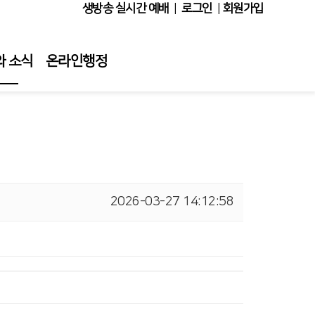
생방송 실시간 예배
|
로그인
|
회원가입
와 소식
온라인행정
보기
앨범
소식
기명단
2026-03-27 14:12:58
 꽃꽂이
실