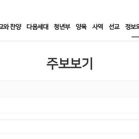
교와 찬양
다음세대
청년부
양육
사역
선교
정보
주보
주보보기
교회
무학
청지
성단
자료