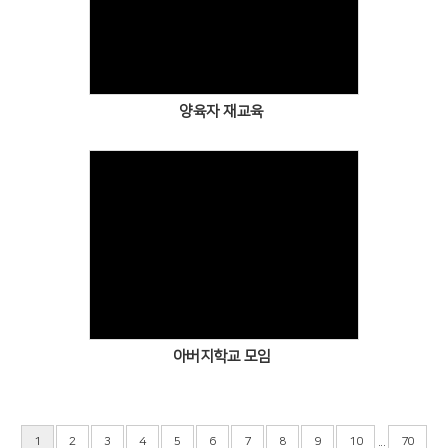
양육자 재교육
아버지학교 모임
...
1
2
3
4
5
6
7
8
9
10
70