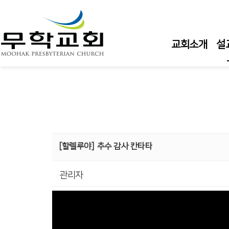
교회소개
설
주
주
주
수
[할렐루야]
추수 감사 칸타타
수
관리자
큐
담