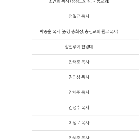
조건회 목사 (증경노회장, 예능교회)
정일균 목사
박종순 목사 (증경 총회장, 충신교회 원로목사)
할렐루야 찬양대
안태훈 목사
김의성 목사
안세주 목사
김정수 목사
이성로 목사
안세주 목사