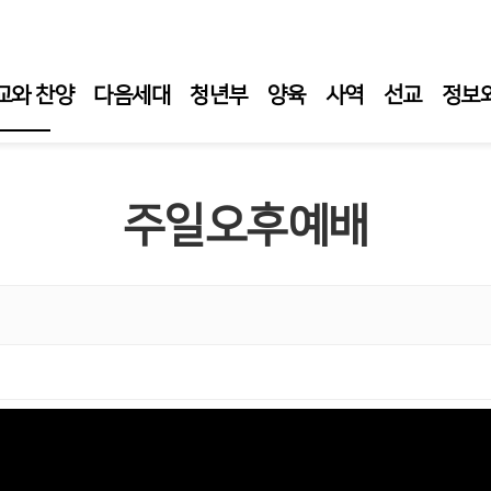
교와 찬양
다음세대
청년부
양육
사역
선교
정보
일 예배
주일오후예배
일 1부 예배
일오후예배
요 성경 강해
요 성령 집회
티 새벽 기도회
임목사 설교