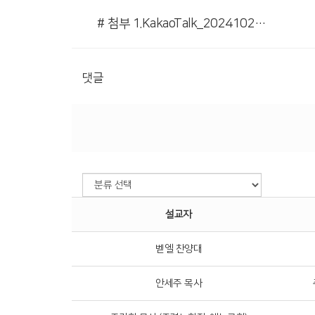
# 첨부 1.KakaoTalk_20241020_052656507.jpg
댓글
설교자
벧엘 찬양대
안세주 목사