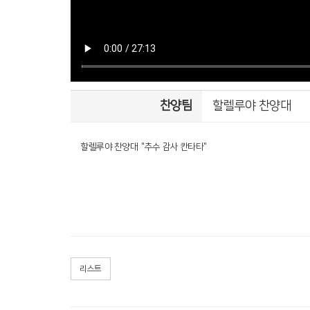
찬양팀
할렐루야 찬양대
할렐루야 찬양대 "추수 감사 칸타타"
리스트