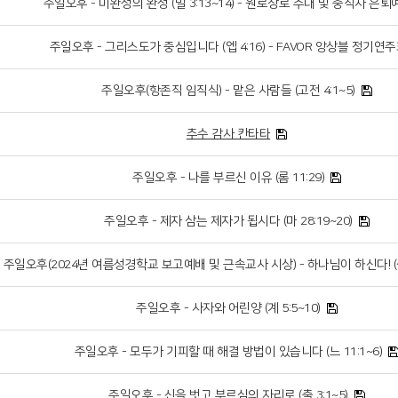
주일오후 - 미완성의 완성 (빌 3:13~14) - 원로장로 추대 및 중직자 은퇴
주일오후 - 그리스도가 중심입니다 (엡 4:16) - FAVOR 앙상블 정기연
주일오후(항존직 임직식) - 맡은 사람들 (고전 4:1~5)
추수 감사 칸타타
주일오후 - 나를 부르신 이유 (롬 11:29)
주일오후 - 제자 삼는 제자가 됩시다 (마 28:19~20)
주일오후(2024년 여름성경학교 보고예배 및 근속교사 시상) - 하나님이 하신다! (삼상
주일오후 - 사자와 어린양 (계 5:5~10)
주일오후 - 모두가 기피할 때 해결 방법이 있습니다 (느 11:1~6)
주일오후 - 신을 벗고 부르심의 자리로 (출 3:1~5)