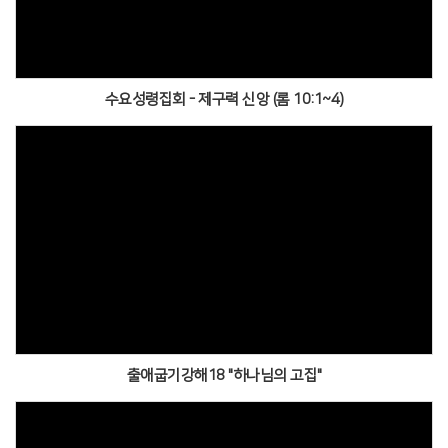
수요성령집회 - 제구력 신앙 (롬 10:1~4)
출애굽기강해18 "하나님의 고집"