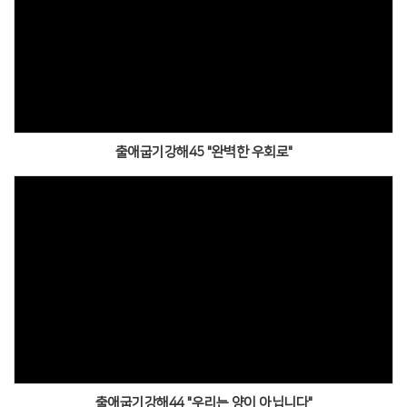
출애굽기강해45 "완벽한 우회로"
출애굽기강해44 "우리는 양이 아닙니다"