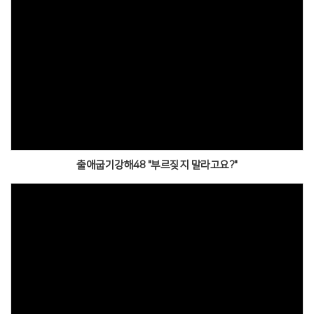
출애굽기강해48 "부르짖지 말라고요?"