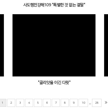
사도행전강해109 "특별한 것 없는 결말"
"골리앗을 이긴 다윗"
...
1
2
3
4
5
6
7
8
9
10
28