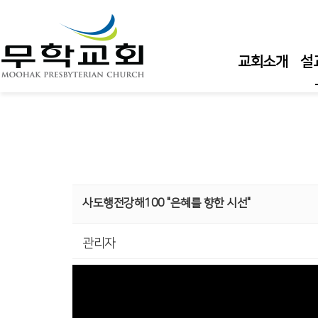
교회소개
설
주
주
주
수
사도행전강해100 "은혜를 향한 시선"
수
관리자
큐
담