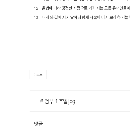
율법에 따라 경건한 사람으로 거기 사는 모든 유대인들에
12
내게 와 곁에 서서 말하되 형제 사울아 다시 보라 하거늘
13
리스트
# 첨부 1.주일.jpg
댓글