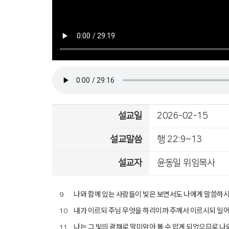
설교일
2026-02-15
설교말씀
행 22:9~13
설교자
윤동일 위임목사
나와 함께 있는 사람들이 빛은 보면서도 나에게 말씀하시
9
내가 이르되 주님 무엇을 하리이까 주께서 이르시되 일어
10
나는 그 빛의 광채로 말미암아 볼 수 없게 되었으므로 
11