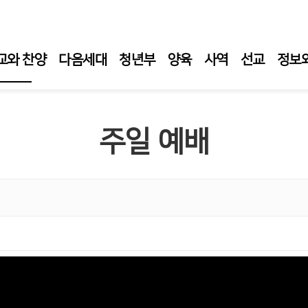
교와 찬양
다음세대
청년부
양육
사역
선교
정보
일 예배
주일 예배
일 1부 예배
일오후예배
요 성경 강해
요 성령 집회
티 새벽 기도회
임목사 설교