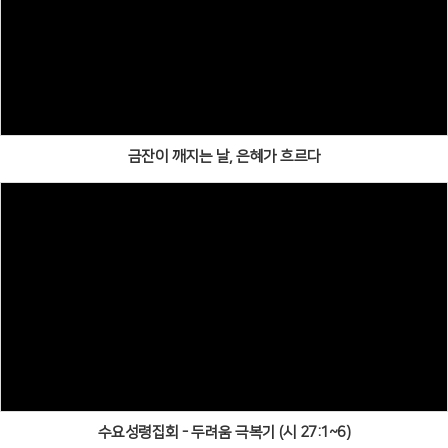
금잔이 깨지는 날, 은혜가 흐르다
수요성령집회 - 두려움 극복기 (시 27:1~6)