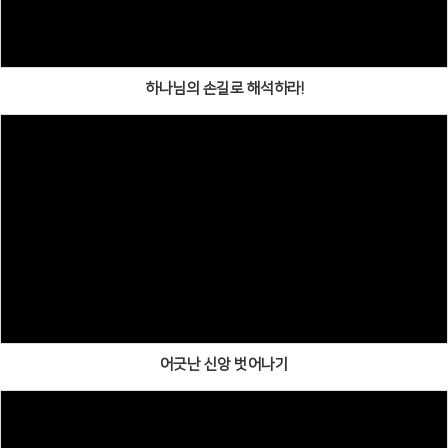
하나님의 손길로 해석하라!
어긋난 신앙 벗어나기