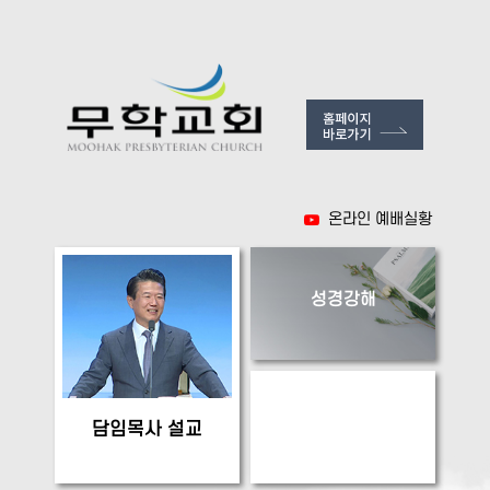
온라인 예배실황
성경강해
큐티 새벽기도회
담임목사 설교