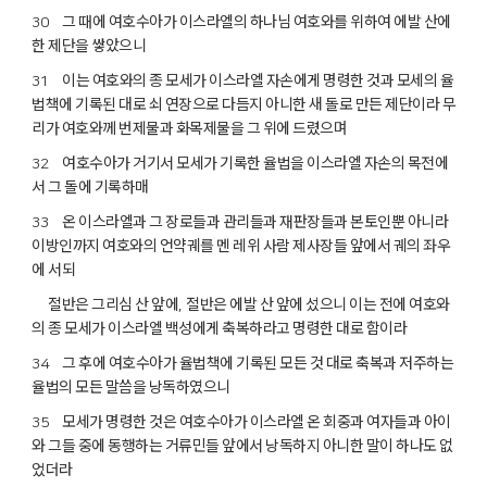
그 때에 여호수아가 이스라엘의 하나님 여호와를 위하여 에발 산에
30
한 제단을 쌓았으니
이는 여호와의 종 모세가 이스라엘 자손에게 명령한 것과 모세의 율
31
법책에 기록된 대로 쇠 연장으로 다듬지 아니한 새 돌로 만든 제단이라 무
리가 여호와께 번제물과 화목제물을 그 위에 드렸으며
여호수아가 거기서 모세가 기록한 율법을 이스라엘 자손의 목전에
32
서 그 돌에 기록하매
온 이스라엘과 그 장로들과 관리들과 재판장들과 본토인뿐 아니라
33
이방인까지 여호와의 언약궤를 멘 레위 사람 제사장들 앞에서 궤의 좌우
에 서되
절반은 그리심 산 앞에
절반은 에발 산 앞에 섰으니 이는 전에 여호와
,
의 종 모세가 이스라엘 백성에게 축복하라고 명령한 대로 함이라
그 후에 여호수아가 율법책에 기록된 모든 것 대로 축복과 저주하는
34
율법의 모든 말씀을 낭독하였으니
모세가 명령한 것은 여호수아가 이스라엘 온 회중과 여자들과 아이
35
와 그들 중에 동행하는 거류민들 앞에서 낭독하지 아니한 말이 하나도 없
었더라