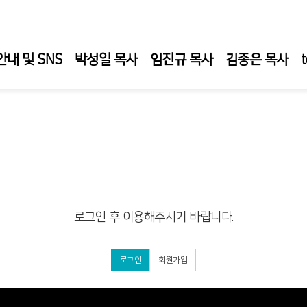
내 및 SNS
박성일 목사
임진규 목사
김종은 목사
 신청
김의성 목사
김정수 목사
김신성 목사
미디어 
특강
트로테스트
성경강해테스트
성경강해테스트
로그인 후 이용해주시기 바랍니다.
로그인
회원가입