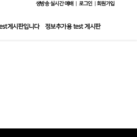
생방송 실시간 예배
|
로그인
|
회원가입
test게시판입니다
정보추가용 test 게시판
사역
이은정 목사
이평강 목사
만나 ERP 바로가기