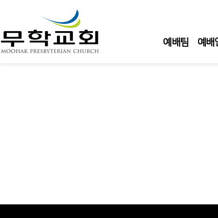
예배팀
예배안
기부금 영수증
교인 확인
인